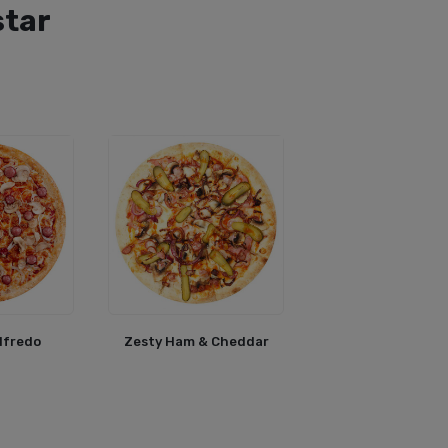
star
lfredo
Zesty Ham & Cheddar