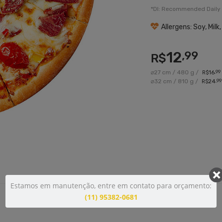
*DI: Recommended Daily 
Allergens: Soy, Milk
12
,99
R$
⌀27 cm / 480 g /
16
,99
R$
⌀32 cm / 810 g /
24
,99
R$
Estamos em manutenção, entre em contato para orçamento:
(11) 95382-0681