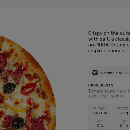
Crispy on the outs
with salt, a class
are 100% Organic. 
inspired sauces.
Serving size:
⌀22
INGREDIENTS:
Tomato sauce, fior di 
extra virgin olive oil
ENERGY
PROTEI
340 Cal
27 g
DI*
DI*
17 %
54 %