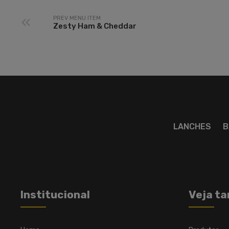
PREV MENU ITEM
Zesty Ham & Cheddar
LANCHES
B
Institucional
Veja t