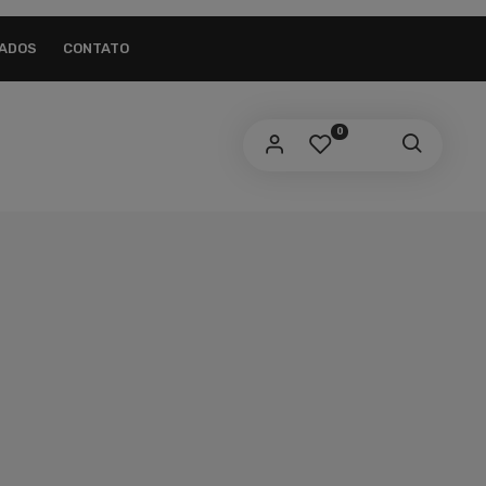
AIL ADDRESS
*
ZADOS
CONTATO
link to set a new password will be sent to your
ail address.
0
us dados pessoais serão usados para aprimorar a sua
periência em todo este site, para gerenciar o acesso a sua
nta e para outros propósitos, como descritos em nossa
ivacy policy
.