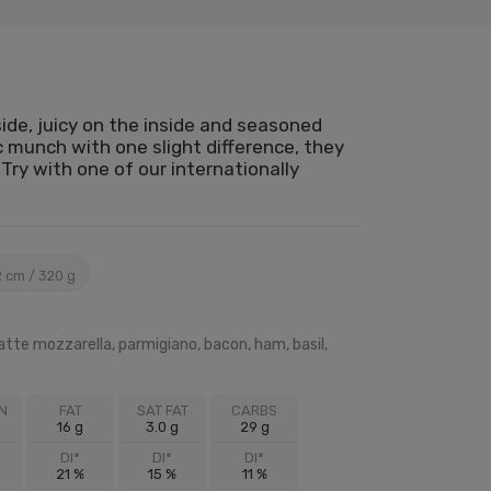
ide, juicy on the inside and seasoned
ic munch with one slight difference, they
Try with one of our internationally
 cm / 320 g
latte mozzarella, parmigiano, bacon, ham, basil,
N
FAT
SAT FAT
CARBS
16 g
3.0 g
29 g
DI*
DI*
DI*
21 %
15 %
11 %