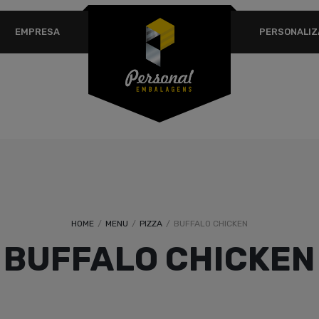
USERNAME OR EMAIL ADDRESS
*
EM
EMPRESA
PERSONALI
A 
PASSWORD
*
em
Se
ex
REMEMBER ME
co
pr
Lost your password?
HOME
/
MENU
/
PIZZA
/
BUFFALO CHICKEN
BUFFALO CHICKEN