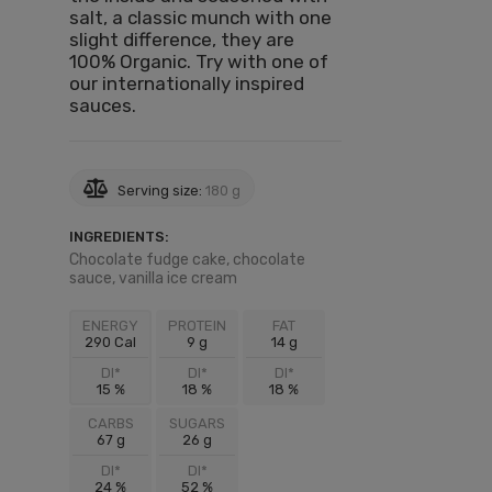
salt, a classic munch with one
slight difference, they are
100% Organic. Try with one of
our internationally inspired
sauces.
Serving size:
180 g
INGREDIENTS:
Chocolate fudge cake, chocolate
sauce, vanilla ice cream
ENERGY
PROTEIN
FAT
290 Cal
9 g
14 g
DI*
DI*
DI*
15 %
18 %
18 %
CARBS
SUGARS
67 g
26 g
DI*
DI*
24 %
52 %