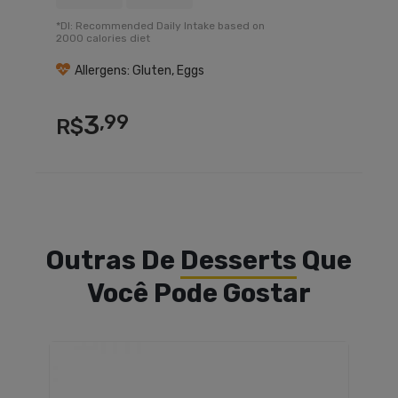
*DI: Recommended Daily Intake based on
2000 calories diet
Allergens: Gluten, Eggs
3
,99
R$
Outras De
Desserts
Que
Você Pode Gostar