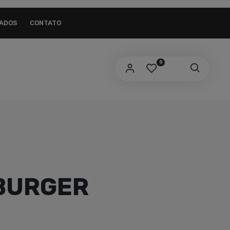
AIL ADDRESS
*
ZADOS
CONTATO
link to set a new password will be sent to your
ail address.
0
us dados pessoais serão usados para aprimorar a sua
periência em todo este site, para gerenciar o acesso a sua
nta e para outros propósitos, como descritos em nossa
ivacy policy
.
BURGER