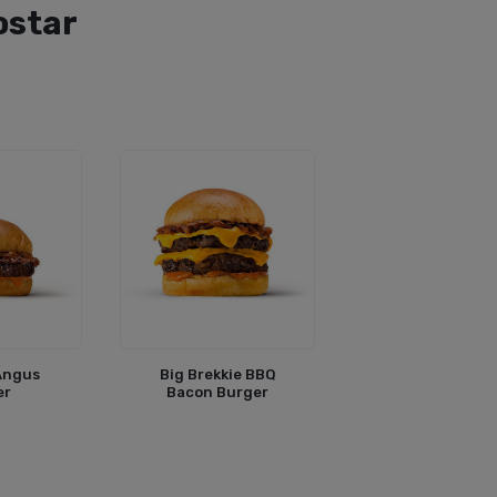
ostar
 Angus
Big Brekkie BBQ
er
Bacon Burger