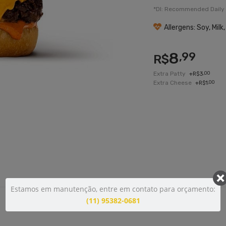
*DI: Recommended Daily 
Allergens: Soy, Milk
8
,99
R$
Extra Patty
+
3
,00
R$
Extra Cheese
+
1
,00
R$
Estamos em manutenção, entre em contato para orçamento:
(11) 95382-0681