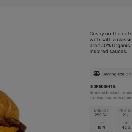
Crispy on the outs
with salt, a class
are 100% Organic. 
inspired sauces.
Serving size:
275
INGREDIENTS:
Smoked brisket, tende
smoked bacon & chedd
ENERGY
PROTEI
290 Cal
21 g
DI*
DI*
15 %
42 %