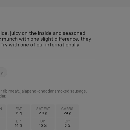
ide, juicy on the inside and seasoned
ic munch with one slight difference, they
Try with one of our internationally
 g
r rib meat, jalapeno-cheddar smoked sausage,
ar.
N
FAT
SAT FAT
CARBS
11 g
2.0 g
24 g
DI*
DI*
DI*
14 %
10 %
9 %