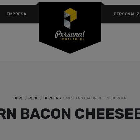
USERNAME OR EMAIL ADDRESS
*
EM
EMPRESA
PERSONALI
A 
PASSWORD
*
em
Se
ex
REMEMBER ME
co
pr
Lost your password?
HOME
/
MENU
/
BURGERS
/
WESTERN BACON CHEESEBURGER
RN BACON CHEESE