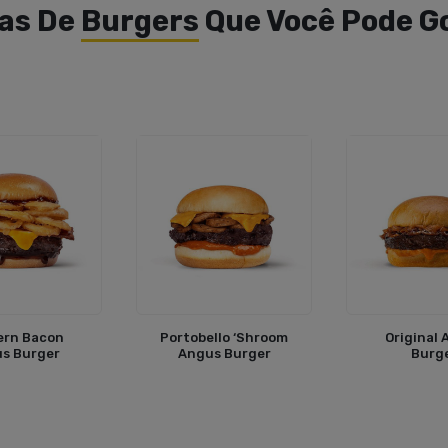
as De
Burgers
Que Você Pode G
ern Bacon
Portobello ‘Shroom
Original
s Burger
Angus Burger
Burg